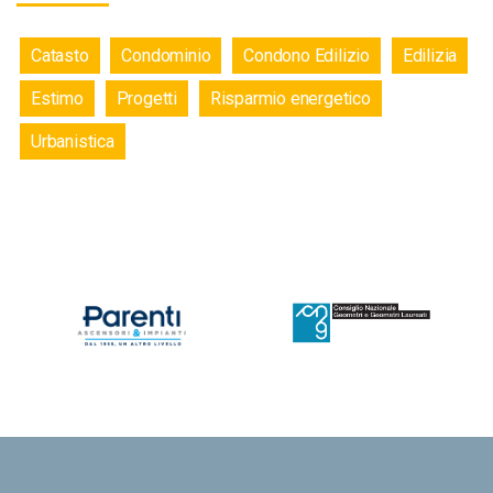
Catasto
Condominio
Condono Edilizio
Edilizia
Estimo
Progetti
Risparmio energetico
Urbanistica